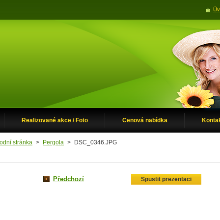
Úv
Realizované akce / Foto
Cenová nabídka
Konta
odní stránka
>
Pergola
>
DSC_0346.JPG
Předchozí
Spustit prezentaci