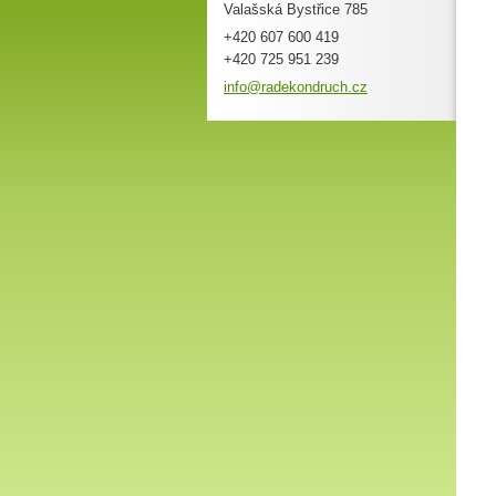
Valašská Bystřice 785
+420 607 600 419
+420 725 951 239
info@rad
ekondruc
h.cz