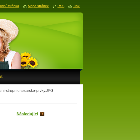
odní stránka
Mapa stránek
RSS
Tisk
kt
eni-stropnic-tesarske-prvky.JPG
Následující