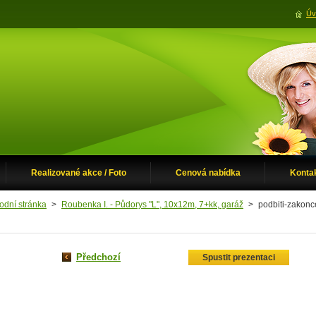
Úv
Realizované akce / Foto
Cenová nabídka
Konta
odní stránka
>
Roubenka I. - Půdorys "L", 10x12m, 7+kk, garáž
>
podbiti-zakonc
Předchozí
Spustit prezentaci