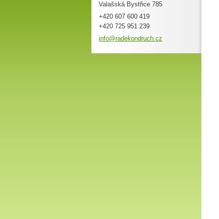
Valašská Bystřice 785
+420 607 600 419
+420 725 951 239
info@rad
ekondruc
h.cz