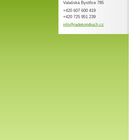
Valašská Bystřice 785
+420 607 600 419
+420 725 951 239
info@rad
ekondruc
h.cz