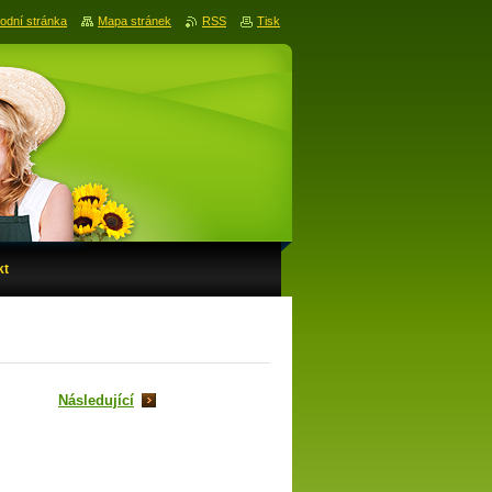
odní stránka
Mapa stránek
RSS
Tisk
kt
Následující