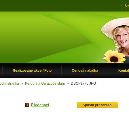
Úv
Realizované akce / Foto
Cenová nabídka
Konta
odní stránka
>
Pergola a Garážové stání
>
DSCF3775.JPG
Předchozí
Spustit prezentaci