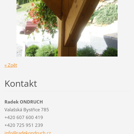
« Zpět
Kontakt
Radek ONDRUCH
Valašská Bystřice 785
+420 607 600 419
+420 725 951 239
info@rad
ekondruc
h.cz