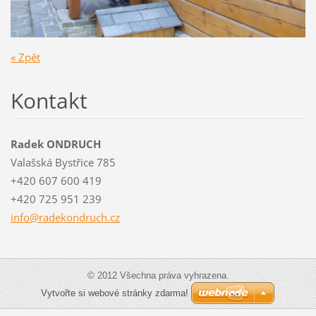
« Zpět
Kontakt
Radek ONDRUCH
Valašská Bystřice 785
+420 607 600 419
+420 725 951 239
info@rad
ekondruc
h.cz
© 2012 Všechna práva vyhrazena.
Vytvořte si webové stránky zdarma!