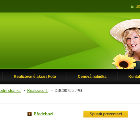
Úv
Realizované akce / Foto
Cenová nabídka
Konta
odní stránka
>
Realizace II.
>
DSC00755.JPG
Předchozí
Spustit prezentaci