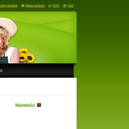
odní stránka
Mapa stránek
RSS
Tisk
kt
Následující