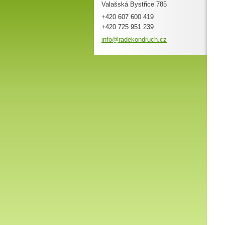
Valašská Bystřice 785
+420 607 600 419
+420 725 951 239
info@rad
ekondruc
h.cz