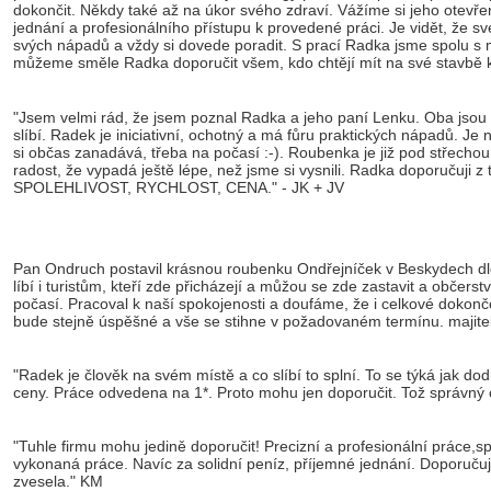
dokončit. Někdy také až na úkor svého zdraví. Vážíme si jeho otevřeno
jednání a profesionálního přístupu k provedené práci. Je vidět, že s
svých nápadů a vždy si dovede poradit. S prací Radka jsme spolu s 
můžeme směle Radka doporučit všem, kdo chtějí mít na své stavbě 
"Jsem velmi rád, že jsem poznal Radka a jeho paní Lenku. Oba jsou ro
slíbí. Radek je iniciativní, ochotný a má fůru praktických nápadů. Je n
si občas zanadává, třeba na počasí :-). Roubenka je již pod střec
radost, že vypadá ještě lépe, než jsme si vysnili. Radka doporučuji 
SPOLEHLIVOST, RYCHLOST, CENA." - JK + JV
Pan Ondruch postavil krásnou roubenku Ondřejníček v Beskydech dle 
líbí i turistům, kteří zde přicházejí a můžou se zde zastavit a občerst
počasí.
Pracoval k naší spokojenosti a doufáme, že i celkové dokon
bude stejně úspěšné a vše se stihne v požadovaném termínu. majite
"Radek je člověk na svém místě a co slíbí to splní. To se týká jak do
ceny. Práce odvedena na 1*. Proto mohu jen doporučit. Tož správný 
"Tuhle firmu mohu jedině doporučit! Precizní a profesionální práce,s
vykonaná práce. Navíc za solidní peníz, příjemné jednání. Doporučuj
zvesela." KM