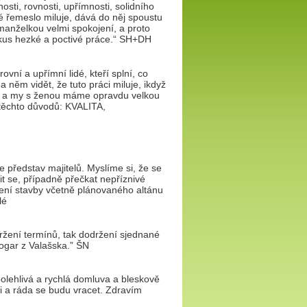
sti, rovnosti, upřímnosti, solidního
vé řemeslo miluje, dává do něj spoustu
manželkou velmi spokojení, a proto
kus hezké a poctivé práce.“ SH+DH
vní a upřímní lidé, kteří splní, co
a něm vidět, že tuto práci miluje, ikdyž
hou a my s ženou máme opravdu velkou
z těchto důvodů: KVALITA,
představ majitelů. Myslíme si, že se
vit se, případně přečkat nepříznivé
čení stavby včetně plánovaného altánu
lé
držení termínů, tak dodržení sjednané
ogar z Valašska.” ŠN
polehlivá a rychlá domluva a bleskově
i a ráda se budu vracet. Zdravím