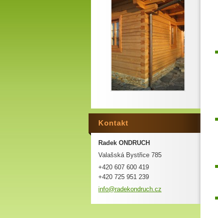
Kontakt
Radek ONDRUCH
Valašská Bystřice 785
+420 607 600 419
+420 725 951 239
info@rad
ekondruc
h.cz