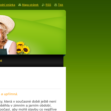
odní stránka
Mapa stránek
RSS
Tisk
kt
á a upřímná.
, která v současné době ještě není
oběhla v zimním a jarním období,
počasí, aby mohli stavbu co nejdříve