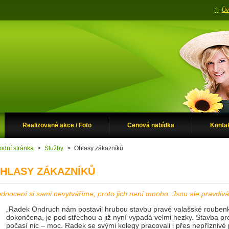
Úv
Realizované akce / Foto
Cenová nabídka
Konta
odní stránka
>
Služby
>
Ohlasy zákazníků
HLASY ZÁKAZNÍKŮ
dnocení si sami nevytváříme, proto jich není mnoho.
Jsou ale pravdiv
„
Radek Ondruch nám postavil hrubou stavbu pravé valašské roubenky
dokončena, je pod střechou a již nyní vypadá velmi hezky. Stavba pr
počasí nic – moc. Radek se svými kolegy pracovali i přes nepříznivé 